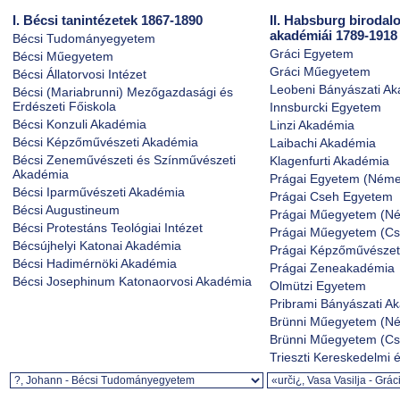
I. Bécsi tanintézetek 1867-1890
II. Habsburg birodal
akadémiái 1789-1918
Bécsi Tudományegyetem
Gráci Egyetem
Bécsi Műegyetem
Gráci Műegyetem
Bécsi Állatorvosi Intézet
Leobeni Bányászati A
Bécsi (Mariabrunni) Mezőgazdasági és
Erdészeti Főiskola
Innsburcki Egyetem
Bécsi Konzuli Akadémia
Linzi Akadémia
Bécsi Képzőművészeti Akadémia
Laibachi Akadémia
Bécsi Zeneművészeti és Színművészeti
Klagenfurti Akadémia
Akadémia
Prágai Egyetem (Néme
Bécsi Iparművészeti Akadémia
Prágai Cseh Egyetem
Bécsi Augustineum
Prágai Műegyetem (N
Bécsi Protestáns Teológiai Intézet
Prágai Műegyetem (Cs
Bécsújhelyi Katonai Akadémia
Prágai Képzőművészet
Bécsi Hadimérnöki Akadémia
Prágai Zeneakadémia
Bécsi Josephinum Katonaorvosi Akadémia
Olmützi Egyetem
Pribrami Bányászati A
Brünni Műegyetem (N
Brünni Műegyetem (Cs
Trieszti Kereskedelmi 